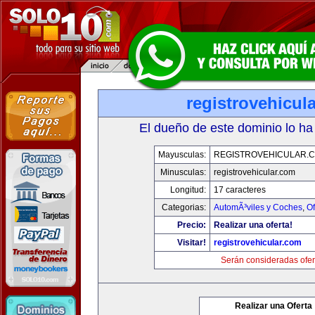
registrovehicul
El dueño de este dominio lo ha
Mayusculas:
REGISTROVEHICULAR.
Minusculas:
registrovehicular.com
Longitud:
17 caracteres
Categorias:
AutomÃ³viles y Coches
,
Of
Precio:
Realizar una oferta!
Visitar!
registrovehicular.com
Serán consideradas ofer
Realizar una Oferta