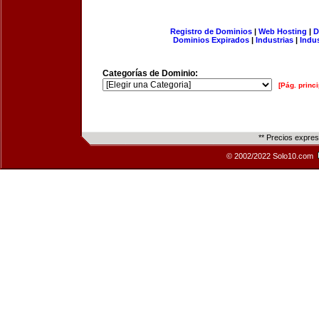
Registro de Dominios
|
Web Hosting
|
D
Dominios Expirados
|
Industrias
|
Indu
Categorías de Dominio:
[Pág. princi
** Precios expre
© 2002/2022 Solo10.com