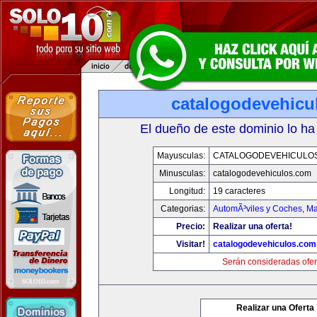
catalogodevehicu
El dueño de este dominio lo ha
Mayusculas:
CATALOGODEVEHICULO
Minusculas:
catalogodevehiculos.com
Longitud:
19 caracteres
Categorias:
AutomÃ³viles y Coches
,
Ma
Precio:
Realizar una oferta!
Visitar!
catalogodevehiculos.com
Serán consideradas ofer
Realizar una Oferta