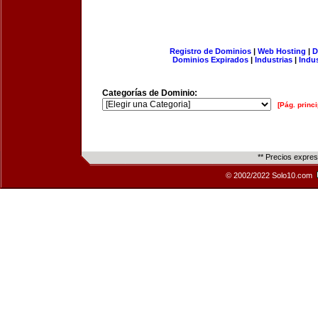
Registro de Dominios
|
Web Hosting
|
D
Dominios Expirados
|
Industrias
|
Indu
Categorías de Dominio:
[Pág. princi
** Precios expre
© 2002/2022 Solo10.com