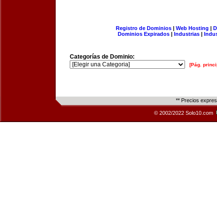
Registro de Dominios
|
Web Hosting
|
D
Dominios Expirados
|
Industrias
|
Indu
Categorías de Dominio:
[Pág. princi
** Precios expre
© 2002/2022 Solo10.com