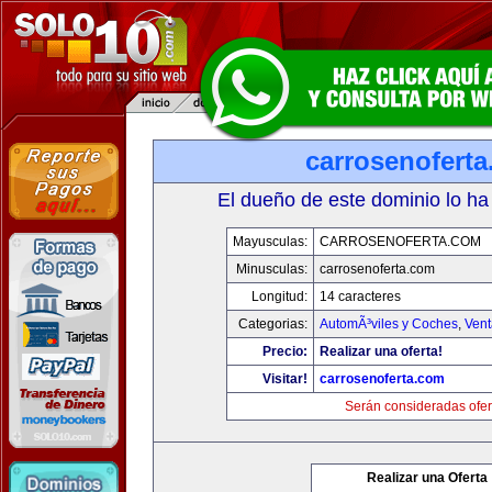
carrosenofert
El dueño de este dominio lo ha
Mayusculas:
CARROSENOFERTA.COM
Minusculas:
carrosenoferta.com
Longitud:
14 caracteres
Categorias:
AutomÃ³viles y Coches
,
Vent
Precio:
Realizar una oferta!
Visitar!
carrosenoferta.com
Serán consideradas ofer
Realizar una Oferta