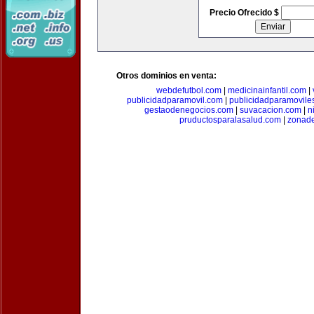
Precio Ofrecido $
Otros dominios en venta:
webdefutbol.com
|
medicinainfantil.com
|
publicidadparamovil.com
|
publicidadparamovile
gestaodenegocios.com
|
suvacacion.com
|
n
pruductosparalasalud.com
|
zonad