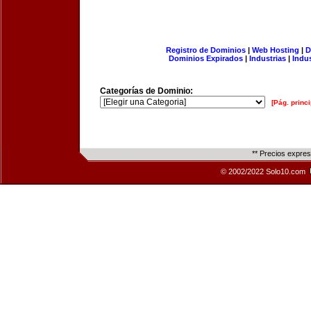
Registro de Dominios
|
Web Hosting
|
D
Dominios Expirados
|
Industrias
|
Indu
Categorías de Dominio:
[Pág. princi
** Precios expre
© 2002/2022 Solo10.com