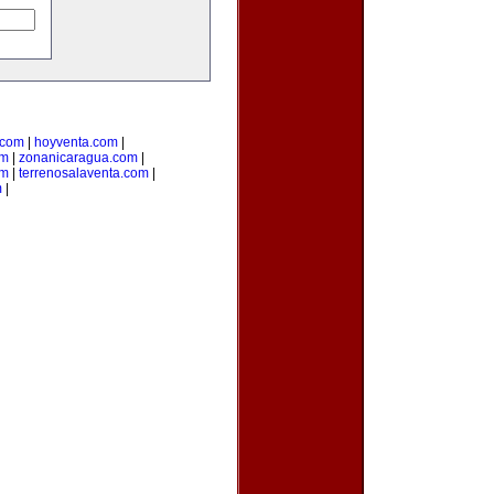
.com
|
hoyventa.com
|
om
|
zonanicaragua.com
|
om
|
terrenosalaventa.com
|
m
|