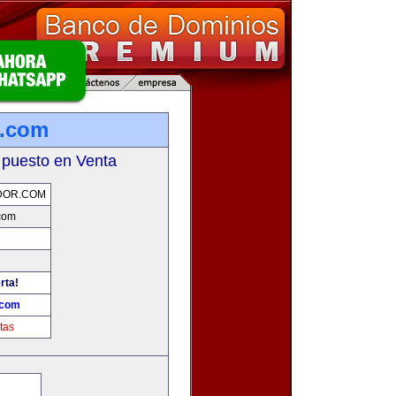
r.com
 puesto en Venta
DOR.COM
com
rta!
.com
tas