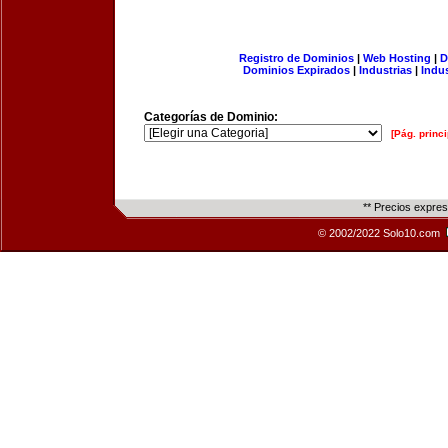
Registro de Dominios
|
Web Hosting
|
D
Dominios Expirados
|
Industrias
|
Indu
Categorías de Dominio:
[Pág. princi
** Precios expre
© 2002/2022 Solo10.com