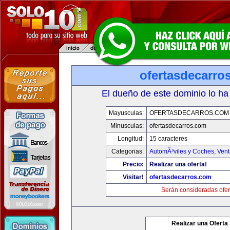
ofertasdecarro
El dueño de este dominio lo ha
Mayusculas:
OFERTASDECARROS.COM
Minusculas:
ofertasdecarros.com
Longitud:
15 caracteres
Categorias:
AutomÃ³viles y Coches
,
Vent
Precio:
Realizar una oferta!
Visitar!
ofertasdecarros.com
Serán consideradas ofer
Realizar una Oferta