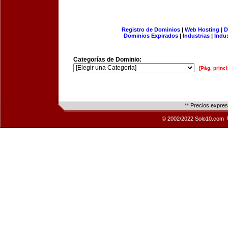
Registro de Dominios
|
Web Hosting
|
D
Dominios Expirados
|
Industrias
|
Indu
Categorías de Dominio:
[Pág. princi
** Precios expre
© 2002/2022 Solo10.com