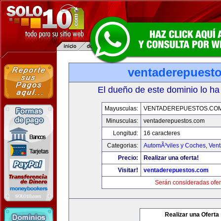
ventaderepuest
El dueño de este dominio lo ha
Mayusculas:
VENTADEREPUESTOS.CO
Minusculas:
ventaderepuestos.com
Longitud:
16 caracteres
Categorias:
AutomÃ³viles y Coches
,
Vent
Precio:
Realizar una oferta!
Visitar!
ventaderepuestos.com
Serán consideradas ofer
Realizar una Oferta