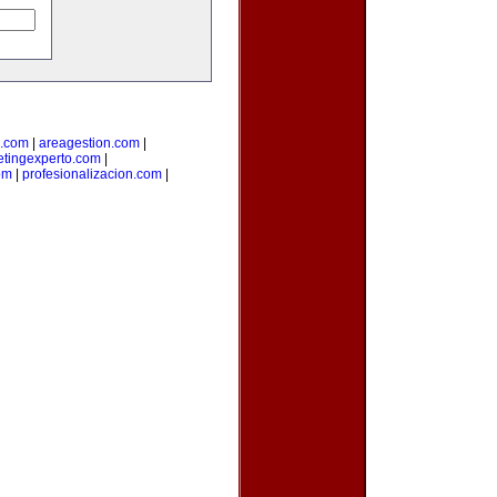
.com
|
areagestion.com
|
tingexperto.com
|
om
|
profesionalizacion.com
|