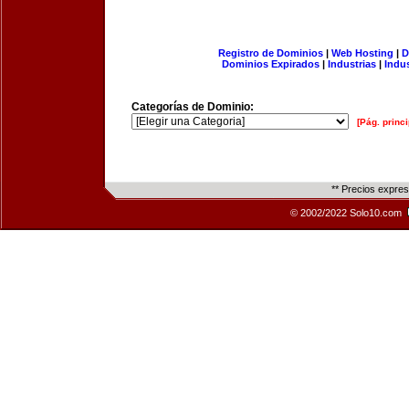
Registro de Dominios
|
Web Hosting
|
D
Dominios Expirados
|
Industrias
|
Indu
Categorías de Dominio:
[Pág. princi
** Precios expre
© 2002/2022 Solo10.com