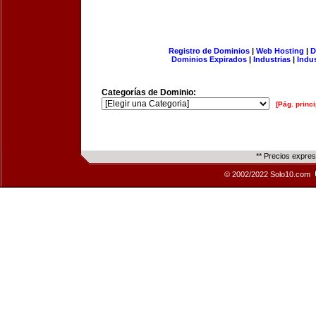
Registro de Dominios
|
Web Hosting
|
D
Dominios Expirados
|
Industrias
|
Indu
Categorías de Dominio:
[Pág. princi
** Precios expre
© 2002/2022 Solo10.com