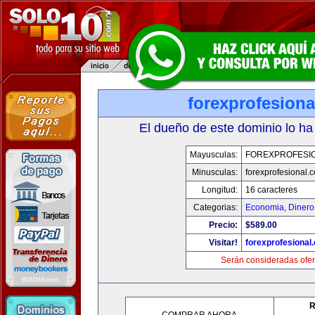
forexprofesion
El dueño de este dominio lo ha
Mayusculas:
FOREXPROFESI
Minusculas:
forexprofesional.
Longitud:
16 caracteres
Categorias:
Economia, Dinero
Precio:
$589.00
Visitar!
forexprofesional
Serán consideradas ofer
R