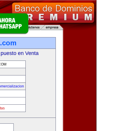
s.com
 puesto en Venta
COM
omercializacion
tas