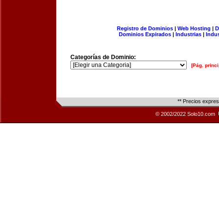
Registro de Dominios
|
Web Hosting
|
D
Dominios Expirados
|
Industrias
|
Indu
Categorías de Dominio:
[Pág. princi
** Precios expre
© 2002/2022 Solo10.com