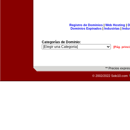
Registro de Dominios
|
Web Hosting
|
D
Dominios Expirados
|
Industrias
|
Indu
Categorías de Dominio:
[Pág. princi
** Precios expre
© 2002/2022 Solo10.com