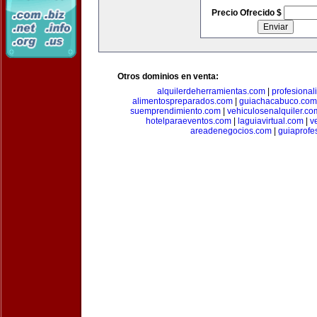
Precio Ofrecido $
Otros dominios en venta:
alquilerdeherramientas.com
|
profesiona
alimentospreparados.com
|
guiachacabuco.com
suemprendimiento.com
|
vehiculosenalquiler.co
hotelparaeventos.com
|
laguiavirtual.com
|
v
areadenegocios.com
|
guiaprofe