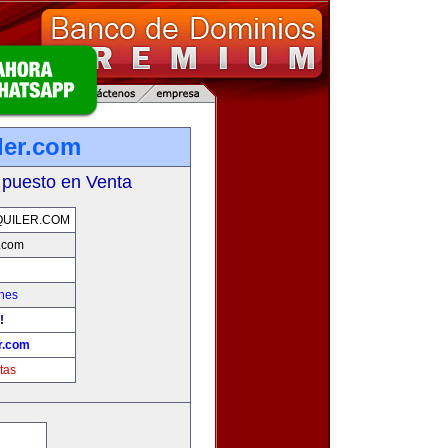
ler.com
 puesto en Venta
UILER.COM
r.com
hes
!
r.com
tas