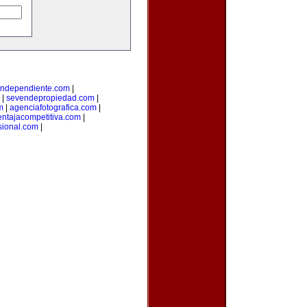
lindependiente.com
|
|
sevendepropiedad.com
|
m
|
agenciafotografica.com
|
entajacompetitiva.com
|
sional.com
|