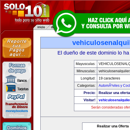
vehiculosenalqui
El dueño de este dominio lo ha
Mayusculas:
VEHICULOSENALQ
Minusculas:
vehiculosenalquile
Longitud:
19 caracteres
Categorias:
AutomÃ³viles y Coc
Precio:
Realizar una oferta
Visitar!
vehiculosenalquile
Serán consideradas ofer
Realizar una Oferta