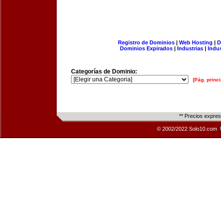
Registro de Dominios
|
Web Hosting
|
D
Dominios Expirados
|
Industrias
|
Indu
Categorías de Dominio:
[Pág. princi
** Precios expre
© 2002/2022 Solo10.com