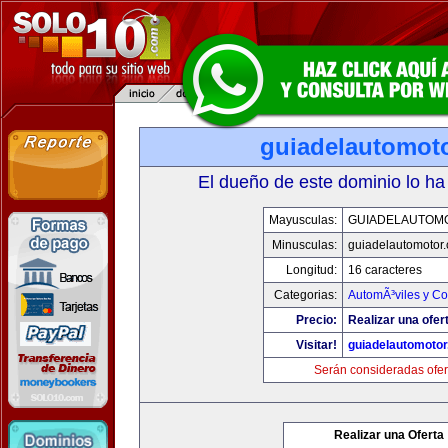
guiadelautomot
El dueño de este dominio lo ha
Mayusculas:
GUIADELAUTOM
Minusculas:
guiadelautomotor
Longitud:
16 caracteres
Categorias:
AutomÃ³viles y C
Precio:
Realizar una ofer
Visitar!
guiadelautomoto
Serán consideradas ofer
Realizar una Oferta