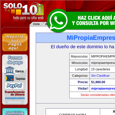
MiPropiaEmpre
El dueño de este dominio lo ha
Mayusculas:
MIPROPIAEMPR
Minusculas:
mipropiaempres
Longitud:
15 caracteres
Categorias:
Sin Clasificar
Precio:
$1,980.00
Visitar!
mipropiaempre
Serán consideradas ofer
R