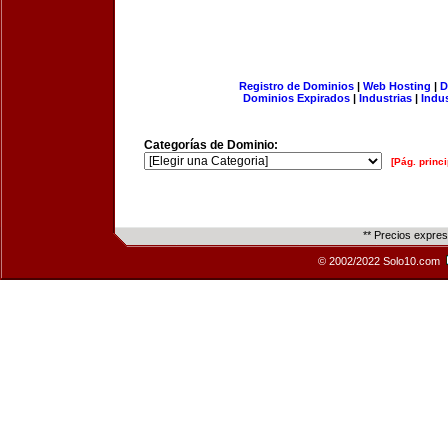
Registro de Dominios
|
Web Hosting
|
D
Dominios Expirados
|
Industrias
|
Indu
Categorías de Dominio:
[Pág. princi
** Precios expre
© 2002/2022 Solo10.com