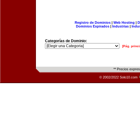
Registro de Dominios
|
Web Hosting
|
D
Dominios Expirados
|
Industrias
|
Indu
Categorías de Dominio:
[Pág. princi
** Precios expre
© 2002/2022 Solo10.com