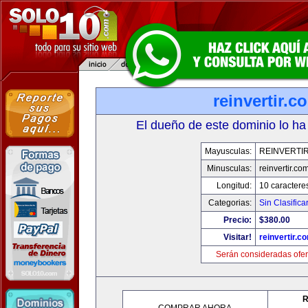
reinvertir.c
El dueño de este dominio lo ha
Mayusculas:
REINVERTI
Minusculas:
reinvertir.co
Longitud:
10 caractere
Categorias:
Sin Clasifica
Precio:
$380.00
Visitar!
reinvertir.c
Serán consideradas ofer
R