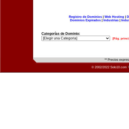
Registro de Dominios
|
Web Hosting
|
D
Dominios Expirados
|
Industrias
|
Indu
Categorías de Dominio:
[Pág. princi
** Precios expre
© 2002/2022 Solo10.com