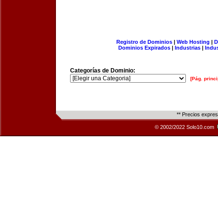
Registro de Dominios
|
Web Hosting
|
D
Dominios Expirados
|
Industrias
|
Indu
Categorías de Dominio:
[Pág. princi
** Precios expre
© 2002/2022 Solo10.com