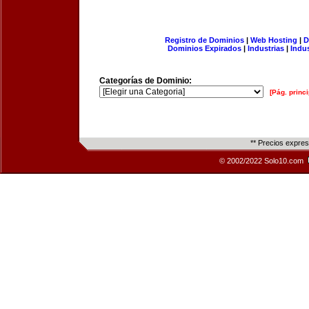
Registro de Dominios
|
Web Hosting
|
D
Dominios Expirados
|
Industrias
|
Indu
Categorías de Dominio:
[Pág. princi
** Precios expre
© 2002/2022 Solo10.com