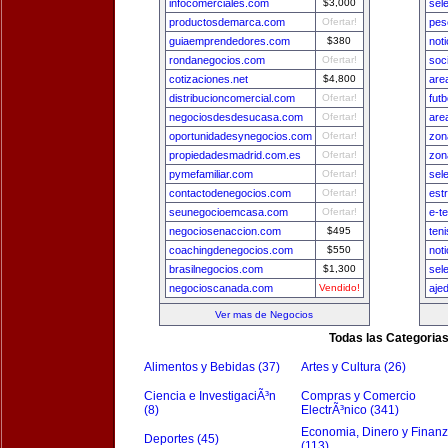
infocomerciales.com
$3,000
sel
productosdemarca.com
Ofertar!
pes
guiaemprendedores.com
$380
not
rondanegocios.com
Ofertar!
soc
cotizaciones.net
$4,800
are
distribucioncomercial.com
Ofertar!
fut
negociosdesdesucasa.com
Ofertar!
are
oportunidadesynegocios.com
Ofertar!
zon
propiedadesmadrid.com.es
Ofertar!
zon
pymefamiliar.com
Ofertar!
sel
contactodenegocios.com
Ofertar!
est
seunegocioemcasa.com
Ofertar!
e-t
negociosenaccion.com
$495
ten
coachingdenegocios.com
$550
not
brasilnegocios.com
$1,300
sel
negocioscanada.com
Vendido!
aje
Ver mas de Negocios
Todas las Categoria
Alimentos y Bebidas (37)
Artes y Cultura (26)
Ciencia e InvestigaciÃ³n
Compras y Comercio
(8)
ElectrÃ³nico (341)
Economia, Dinero y Finan
Deportes (45)
(113)