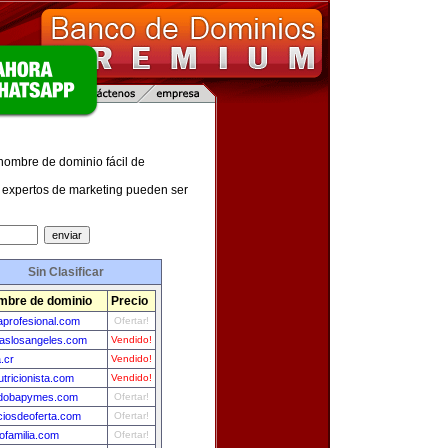
 nombre de dominio fácil de
expertos de marketing pueden ser
Sin Clasificar
mbre de dominio
Precio
aprofesional.com
Ofertar!
aslosangeles.com
Vendido!
.cr
Vendido!
utricionista.com
Vendido!
dobapymes.com
Ofertar!
ciosdeoferta.com
Ofertar!
ofamilia.com
Ofertar!