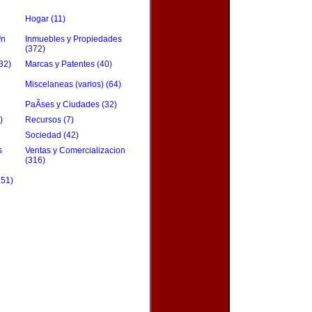
Hogar (11)
³n
Inmuebles y Propiedades
(372)
32)
Marcas y Patentes (40)
Miscelaneas (varios) (64)
PaÃ­ses y Ciudades (32)
)
Recursos (7)
Sociedad (42)
s
Ventas y Comercializacion
(316)
151)