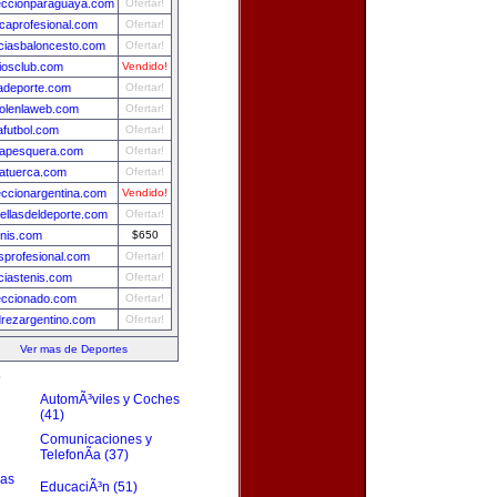
eccionparaguaya.com
Ofertar!
caprofesional.com
Ofertar!
iciasbaloncesto.com
Ofertar!
iosclub.com
Vendido!
adeporte.com
Ofertar!
bolenlaweb.com
Ofertar!
afutbol.com
Ofertar!
apesquera.com
Ofertar!
atuerca.com
Ofertar!
eccionargentina.com
Vendido!
rellasdeldeporte.com
Ofertar!
enis.com
$650
isprofesional.com
Ofertar!
iciastenis.com
Ofertar!
eccionado.com
Ofertar!
drezargentino.com
Ofertar!
Ver mas de Deportes
s
AutomÃ³viles y Coches
(41)
Comunicaciones y
TelefonÃ­a (37)
zas
EducaciÃ³n (51)