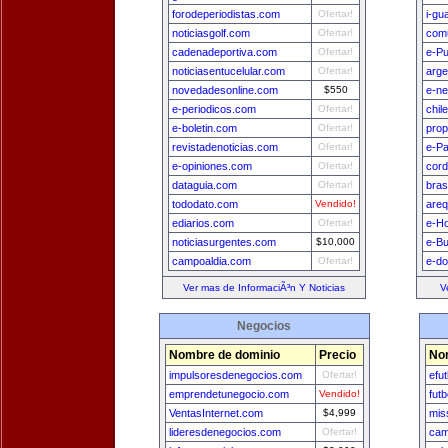
forodeperiodistas.com
Ofertar!
i-gu
noticiasgolf.com
Ofertar!
comu
cadenadeportiva.com
Ofertar!
e-Pu
noticiasentucelular.com
Ofertar!
arge
novedadesonline.com
$550
e-n
e-periodicos.com
Ofertar!
chil
e-boletin.com
Ofertar!
prop
revistadenoticias.com
Ofertar!
e-P
e-opiniones.com
Ofertar!
cord
dataguia.com
Ofertar!
bras
tododato.com
Vendido!
areq
ediarios.com
Ofertar!
e-H
noticiasurgentes.com
$10,000
e-B
campoaldia.com
Ofertar!
e-do
Ver mas de InformaciÃ³n Y Noticias
V
Negocios
Nombre de dominio
Precio
No
impulsoresdenegocios.com
Ofertar!
efu
emprendetunegocio.com
Vendido!
fut
VentasInternet.com
$4,999
mis
lideresdenegocios.com
Ofertar!
cam