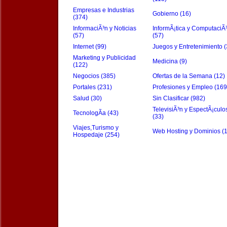
Empresas e Industrias
Gobierno (16)
(374)
InformaciÃ³n y Noticias
InformÃ¡tica y ComputaciÃ
(57)
(57)
Internet (99)
Juegos y Entretenimiento (
Marketing y Publicidad
Medicina (9)
(122)
Negocios (385)
Ofertas de la Semana (12)
Portales (231)
Profesiones y Empleo (169
Salud (30)
Sin Clasificar (982)
TelevisiÃ³n y EspectÃ¡culo
TecnologÃ­a (43)
(33)
Viajes,Turismo y
Web Hosting y Dominios (
Hospedaje (254)