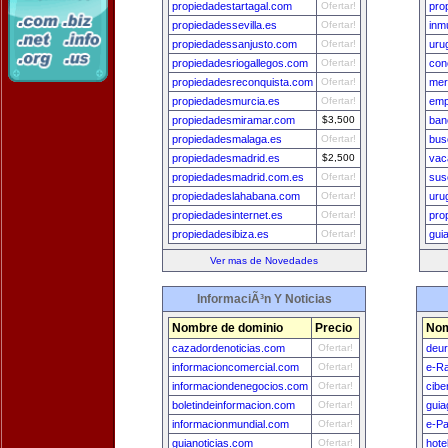
propiedadestartagal.com
Ofertar!
pro
propiedadessevilla.es
Ofertar!
inm
propiedadessanjusto.com
Ofertar!
uru
propiedadesriogallegos.com
Ofertar!
con
propiedadesreconquista.com
Ofertar!
mer
propiedadesmurcia.es
Ofertar!
emp
propiedadesmiramar.com
$3,500
ban
propiedadesmalaga.es
Ofertar!
bus
propiedadesmadrid.es
$2,500
vac
propiedadesmadrid.com.es
Ofertar!
sus
propiedadeslahabana.com
Ofertar!
uru
propiedadesinternet.es
Ofertar!
pro
propiedadesibiza.es
Ofertar!
gui
Ver mas de Novedades
InformaciÃ³n Y Noticias
Nombre de dominio
Precio
Nom
cazadordenoticias.com
Ofertar!
deu
informacioncomercial.com
Ofertar!
e-Ra
informaciondenegocios.com
Ofertar!
cibe
boletindeinformacion.com
Ofertar!
guia
informacionmundial.com
Ofertar!
e-Pa
guianoticias.com
Ofertar!
hote