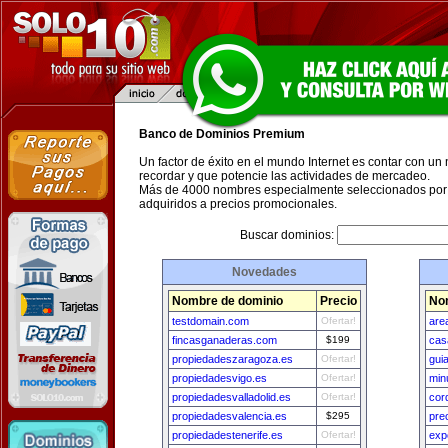
Banco de Dominios Premium
Un factor de éxito en el mundo Internet es contar con un
recordar y que potencie las actividades de mercadeo.
Más de 4000 nombres especialmente seleccionados por 
adquiridos a precios promocionales.
Buscar dominios:
Novedades
Nombre de dominio
Precio
No
testdomain.com
Ofertar!
are
fincasganaderas.com
$199
cas
propiedadeszaragoza.es
Ofertar!
guia
propiedadesvigo.es
Ofertar!
min
propiedadesvalladolid.es
Ofertar!
cor
propiedadesvalencia.es
$295
pre
propiedadestenerife.es
Ofertar!
exp