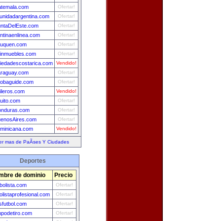
atemala.com
Ofertar!
nidadargentina.com
Ofertar!
ntaDelEste.com
Ofertar!
ntinaenlinea.com
Ofertar!
euquen.com
Ofertar!
einmuebles.com
Ofertar!
iedadescostarica.com
Vendido!
araguay.com
Ofertar!
obaguide.com
Ofertar!
ileros.com
Vendido!
uito.com
Ofertar!
onduras.com
Ofertar!
uenosAires.com
Ofertar!
minicana.com
Vendido!
er mas de PaÃ­ses Y Ciudades
Deportes
mbre de dominio
Precio
tbolista.com
Ofertar!
bolistaprofesional.com
Ofertar!
sfutbol.com
Ofertar!
podetiro.com
Ofertar!