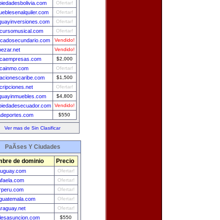
piedadesbolivia.com
Ofertar!
ueblesenalquiler.com
Ofertar!
guayinversiones.com
Ofertar!
cursomusical.com
Ofertar!
cadosecundario.com
Vendido!
ezar.net
Vendido!
caempresas.com
$2,000
cainmo.com
Ofertar!
acionescaribe.com
$1,500
cripciones.net
Ofertar!
guayinmuebles.com
$4,800
piedadesecuador.com
Vendido!
adeportes.com
$550
Ver mas de Sin Clasificar
PaÃ­ses Y Ciudades
bre de dominio
Precio
ruguay.com
Ofertar!
faela.com
Ofertar!
rperu.com
Ofertar!
guatemala.com
Ofertar!
raguay.net
Ofertar!
lesasuncion.com
$550